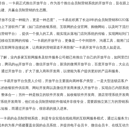
月份，一卡易正式推出开放平台，作为首个推出会员制营销系统的开放平台，旨在跟
共建、共赢会员制营销的生态圈。
开放不仅是一种能力，更是一种态度”，一卡易在积累了长达8年的会员制营销和O2O
为上下游软件厂家（如门店的收银系统、互联网的企业官网、购物网站，以及时下流行
信营销平台），提供一个接入的工具，能实现从落地门店到系统的传输，实现网站到门
现移动互联网的传输，“一卡易的开放平台，更像是一个中间部件、沟通工具，能将门
动互联网等连接起来，让商家的营销渠道不再割裂”一卡易开发平台负责人如是说。
了解，业内多家互联网服务及软件服务公司都已有推出了自己的开放平台，如阿里巴
台，腾讯的qq开放平台，微信开放平台，新浪的微博开放平台，百度开放平台，大众
，通过开放平台，扩大了接入商和开发商，以便能为客户提供更好的产品和服务。
一卡易开放平台负责人介绍，开放平台主要面向两种客户类型，一是大型连锁店客户
己的收银软件供应商、网站开发商以及微信开发商来接入开放平台，实现自己内部系统
，整体合一；另外一种是独立的软件开发商，如收银软件开发商、酒店管理系统开发商
RP系统开发商等，他们在会员制营销软件领域并非很专业，需要跟独立第三方的营销系
己短板，而通过开放平台，很容易的接入进来。
一卡易的会员制营销系统，则是专业实现在线租用的互联网服务模式，通过云服务方
成本的为客户搭建覆盖全国的会员系统，并提供电子会员卡、微信会员卡、在线互动方