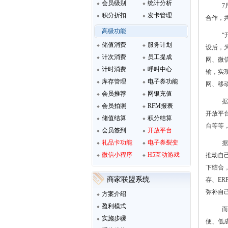
会员级别
统计分析
7
积分折扣
发卡管理
合作，
高级功能
“
储值消费
服务计划
设后，
计次消费
员工提成
网、微
计时消费
呼叫中心
输，实
库存管理
电子券功能
网、移
会员推荐
网银充值
据
会员拍照
RFM报表
开放平
储值结算
积分结算
台等等
会员签到
开放平台
礼品卡功能
电子券裂变
据
微信小程序
H5互动游戏
推动自
下结合
商家联盟系统
存、E
弥补自
方案介绍
盈利模式
而
实施步骤
便、低