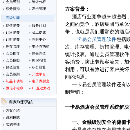
会员级别
统计分析
方案背景：
积分折扣
发卡管理
酒店行业竞争越来越激烈
高级功能
之间的竞争，酒店集团与单体
储值消费
服务计划
争，也就是我们通常说的酒店
计次消费
员工提成
一卡易会员管理软件
包括
计时消费
呼叫中心
次、库存管理、折扣管理、电
库存管理
电子券功能
会员推荐
网银充值
统计报表。通过会员管理软件
会员拍照
RFM报表
客消费，防止老顾客流失，加
储值结算
积分结算
利用，可以有效进行客户关怀
会员签到
开放平台
间的沟通。
礼品卡功能
电子券裂变
一卡易会员管理软件还有
微信小程序
H5互动游戏
制营销：
商家联盟系统
一卡易酒店会员管理系统解决
方案介绍
盈利模式
一、金融级别安全的储值
实施步骤
会员事先存钱在卡里或者