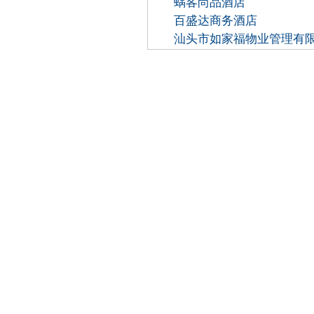
蜗客尚品酒店
百盛达商务酒店
汕头市如家福物业管理有