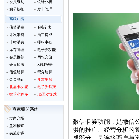
会员级别
统计分析
积分折扣
发卡管理
高级功能
储值消费
服务计划
计次消费
员工提成
计时消费
呼叫中心
库存管理
电子券功能
会员推荐
网银充值
会员拍照
RFM报表
储值结算
积分结算
会员签到
开放平台
礼品卡功能
电子券裂变
微信小程序
H5互动游戏
商家联盟系统
方案介绍
微信
卡券功能，是微信
盈利模式
供的推广、经营分析的整
实施步骤
成部分，是连接商户与