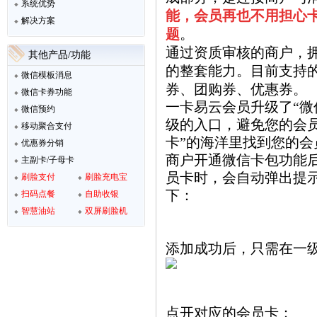
系统优势
能，会员再也不用担心
解决方案
题
。
通过资质审核的商户，
其他产品/功能
的整套能力。目前支持
微信模板消息
券、团购券、优惠券。
微信卡券功能
一卡易云会员升级了“微
微信预约
级的入口，避免您的会员
移动聚合支付
卡”的海洋里找到您的会
优惠券分销
商户开通微信卡包功能
主副卡/子母卡
员卡时，会自动弹出提
刷脸支付
刷脸充电宝
下：
扫码点餐
自助收银
智慧油站
双屏刷脸机
添加成功后，只需在一
点开对应的会员卡：