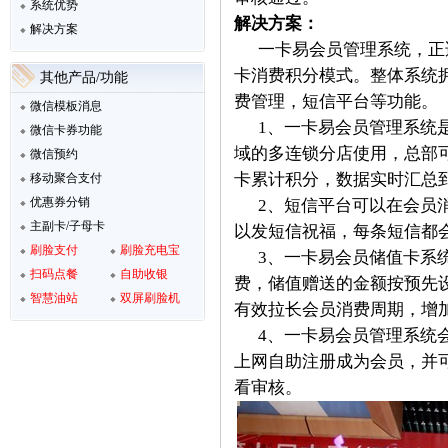
系统优势
解决方案：
解决方案
一卡易会员管理系统，正
卡消费积分模式。整体系统
其他产品/功能
费管理，短信平台等功能。
微信模板消息
1、一卡易会员管理系统
微信卡券功能
域的多连锁分店使用，总部
微信预约
卡累计积分，数据实时汇总到
移动聚合支付
优惠券分销
2、短信平台可以在会员
主副卡/子母卡
以发短信祝福，每条短信都
刷脸支付
刷脸充电宝
3、一卡易会员储值卡系
扫码点餐
自助收银
费，储值赠送的金额按预先
智慧油站
双屏刷脸机
有效拉长会员消费周期，增
4、一卡易会员管理系统
上网自助注册成为会员，并
看审核。