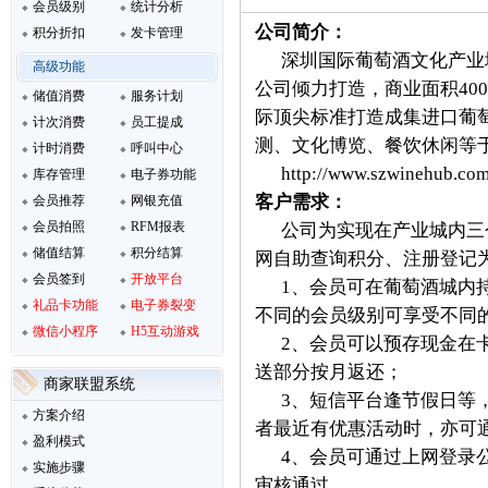
会员级别
统计分析
公司简介：
积分折扣
发卡管理
深圳国际葡萄酒文化产业
高级功能
公司倾力打造，商业面积40
储值消费
服务计划
际顶尖标准打造成集进口葡
计次消费
员工提成
测、文化博览、餐饮休闲等
计时消费
呼叫中心
http://www.szwinehub.co
库存管理
电子券功能
客户需求：
会员推荐
网银充值
会员拍照
RFM报表
公司为实现在产业城内三
储值结算
积分结算
网自助查询积分、注册登记
会员签到
开放平台
1、会员可在葡萄酒城内
礼品卡功能
电子券裂变
不同的会员级别可享受不同
微信小程序
H5互动游戏
2、会员可以预存现金在
送部分按月返还；
商家联盟系统
3、短信平台逢节假日等
方案介绍
者最近有优惠活动时，亦可
盈利模式
4、会员可通过上网登录
实施步骤
审核通过。