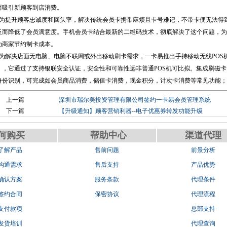
而吸引新顾客到店消费。
、为提升顾客忠诚度和回头率，解决传统会员卡携带麻烦且卡号难记，不带卡便无法得
反而降低了会员满意度。手机会员卡结合最新的二维码技术，彻底解决了这个问题，为
为商家节约制卡成本。
、为解决店面无电脑、电脑不联网或外出移动刷卡需求，一卡易推出手持移动无线POS
20），它通过了支持银联安全认证，安全性和可靠性远非普通POS机可比拟。集成刷磁
身份识别，可完成如会员商品消费，储值卡消费，现金积分，计次卡消费等常见功能；
上一篇
深圳市瑞尔美投资管理有限公司签约一卡易会员管理系统
下一篇
【升级通知】顾客营销利器--电子优惠券转发功能升级
何购买
帮助中心
渠道代理
.了解产品
售前问题
前景分析
.沟通需求
售后支持
产品优势
.确认方案
服务条款
代理条件
.签约合同
保密协议
代理流程
.支付款项
总部支持
.发货培训
代理查询