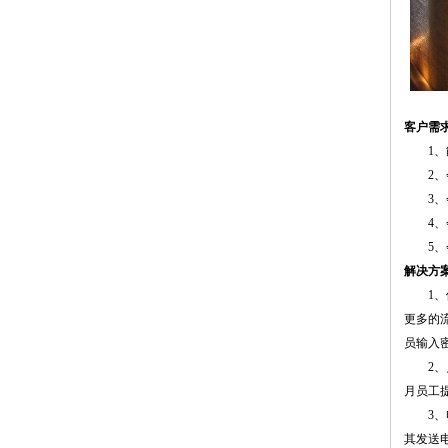
客户需
1
2
3
4
5
解决方
1
更多的
员输入
2
月员工
3
其发送