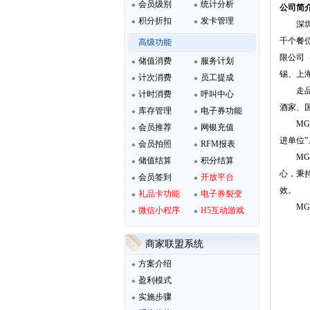
会员级别
统计分析
公司简
积分折扣
发卡管理
深圳
千个餐
高级功能
限公司
储值消费
服务计划
锡、上
计次消费
员工提成
走
计时消费
呼叫中心
酒家、
库存管理
电子券功能
M
会员推荐
网银充值
进单位
会员拍照
RFM报表
M
储值结算
积分结算
心，秉
会员签到
开放平台
效。
礼品卡功能
电子券裂变
M
微信小程序
H5互动游戏
商家联盟系统
方案介绍
盈利模式
实施步骤