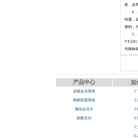
发，从
4
待遇，
便利，
5
VX5
号两种
产品中心
如
连锁会员系统
1
商家联盟系统
2
微信会员卡
3
刷脸支付
4
5
6