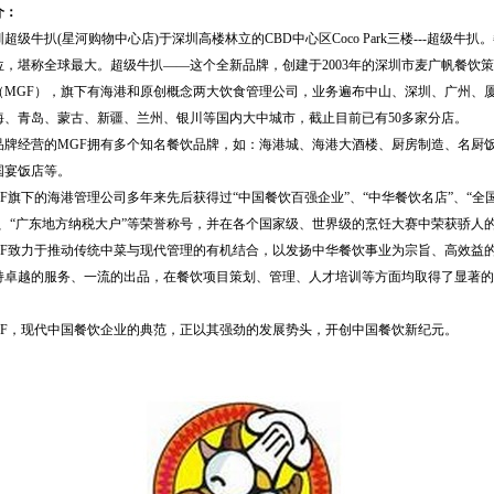
介：
超级牛扒(星河购物中心店)于深圳高楼林立的CBD中心区Coco Park三楼---超级牛扒
位，堪称全球最大。超级牛扒——这个全新品牌，创建于2003年的深圳市麦广帆餐饮
（MGF），旗下有海港和原创概念两大饮食管理公司，业务遍布中山、深圳、广州、
海、青岛、蒙古、新疆、兰州、银川等国内大中城市，截止目前已有50多家分店。
品牌经营的MGF拥有多个知名餐饮品牌，如：海港城、海港大酒楼、厨房制造、名厨
国宴饭店等。
GF旗下的海港管理公司多年来先后获得过“中国餐饮百强企业”、“中华餐饮名店”、“全
”、“广东地方纳税大户”等荣誉称号，并在各个国家级、世界级的烹饪大赛中荣获骄人
GF致力于推动传统中菜与现代管理的有机结合，以发扬中华餐饮事业为宗旨、高效益
持卓越的服务、一流的出品，在餐饮项目策划、管理、人才培训等方面均取得了显著的
GF，现代中国餐饮企业的典范，正以其强劲的发展势头，开创中国餐饮新纪元。