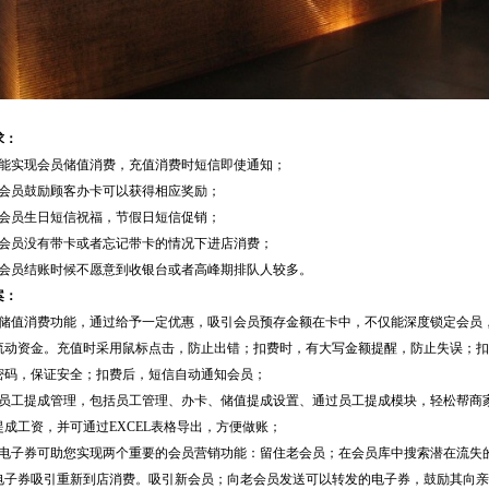
求：
、能实现会员储值消费，充值消费时短信即使通知；
、会员鼓励顾客办卡可以获得相应奖励；
、会员生日短信祝福，节假日短信促销；
、会员没有带卡或者忘记带卡的情况下进店消费；
、会员结账时候不愿意到收银台或者高峰期排队人较多。
案：
、储值消费功能，通过给予一定优惠，吸引会员预存金额在卡中，不仅能深度锁定会员
流动资金。充值时采用鼠标点击，防止出错；扣费时，有大写金额提醒，防止失误；扣
密码，保证安全；扣费后，短信自动通知会员；
、员工提成管理，包括员工管理、办卡、储值提成设置、通过员工提成模块，轻松帮商
提成工资，并可通过EXCEL表格导出，方便做账；
、电子券可助您实现两个重要的会员营销功能：留住老会员；在会员库中搜索潜在流失
电子券吸引重新到店消费。吸引新会员；向老会员发送可以转发的电子券，鼓励其向亲