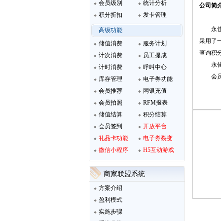
会员级别
统计分析
公司简
积分折扣
发卡管理
永
高级功能
采用了
储值消费
服务计划
查询积
计次消费
员工提成
永
计时消费
呼叫中心
会
库存管理
电子券功能
会员推荐
网银充值
会员拍照
RFM报表
储值结算
积分结算
会员签到
开放平台
礼品卡功能
电子券裂变
微信小程序
H5互动游戏
商家联盟系统
方案介绍
盈利模式
实施步骤