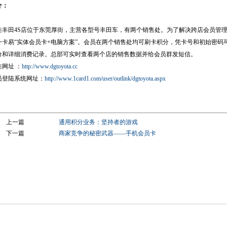
介：
佳丰田4S店位于东莞厚街，主营各型号丰田车，有两个销售处。为了解决跨店会员管
一卡易“实体会员卡+电脑方案”。会员在两个销售处均可刷卡积分，凭卡号和初始密码
分和详细消费记录。总部可实时查看两个店的销售数据并给会员群发短信。
佳网址 ：
http://www.dgtoyota.cc
员登陆系统网址：
http://www.1card1.com/user/outlink/dgtoyota.aspx
上一篇
通用积分业务：坚持者的游戏
下一篇
商家竞争的秘密武器——手机会员卡